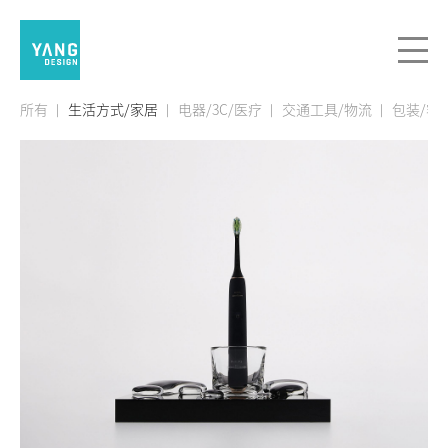
所有
生活方式/家居
电器/3C/医疗
交通工具/物流
包装/容