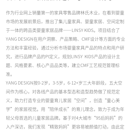
作为行业网上销量第一的家具零售品牌林氏木业，在看到婴童
市场的发展前景后，推出了集儿童家具、婴童家居、空间定制
于一体的跨品类婴童家居品牌——LINSY KIDS。项目结合了
YANG DESIGN在用户洞察、产品策略、CMF设计等方面的专业
方法和丰富经验，通过分析市场婴童家具产品的特点和用户研
究，进行品牌产品的PI定义，规划LINSY KIDS产品的设计主
题、风格要素、核心产品品类等，建立CMF工艺规范管理标
准。
YANG DESIGN按0-2岁，3-5岁，6-12+岁三大年龄段，五大空
间作为核心，对各线产品的基本型态和造型趋势做了规范定
义，助力打造专业的婴童育儿家居“空间”，创造“童心美
学”的家居视觉。用“陪伴成长”的育儿理念，致力于成为年
轻父母首选的儿童家居品牌。基于对4大城市“95后妈妈”的
入户深访，我们发现“精致妈妈”更容易被颜值打动，由此定